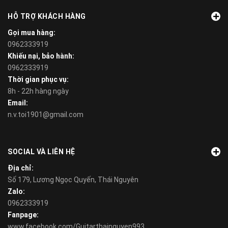
HỖ TRỢ KHÁCH HÀNG
Gọi mua hàng:
0962333919
Khiếu nại, bảo hành:
0962333919
Thời gian phục vụ:
8h - 22h hàng ngày
Email:
n.v.toi1901@gmail.com
SOCIAL VÀ LIÊN HỆ
Địa chỉ:
Số 179, Lương Ngọc Quyến, Thái Nguyên
Zalo:
0962333919
Fanpage:
www.facebook.com/Guitarthainguyen993