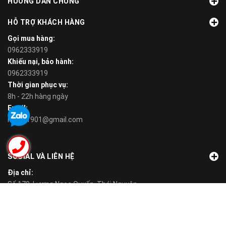
HƯỚNG DẪN CHUNG
HỖ TRỢ KHÁCH HÀNG
Gọi mua hàng:
0962333919
Khiếu nại, bảo hành:
0962333919
Thời gian phục vụ:
8h - 22h hàng ngày
Email:
n.v.toi1901@gmail.com
SOCIAL VÀ LIÊN HỆ
Địa chỉ:
Số 179, Lương Ngọc Quyến, Thái Nguyên
Zalo:
0962333919
Fanpage: