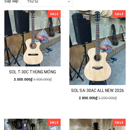
Sắp xếp:
Thứ tự
SALE
SALE
SOL T-30C THÙNG MỎNG
3.000.000₫
3.500.000₫
SOL SA-30AC ALL NEW 2026
2.800.000₫
3.200.000₫
SALE
SALE